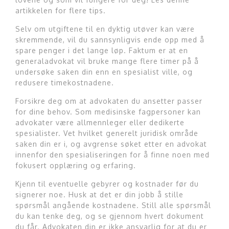
artikkelen for flere tips.
Selv om utgiftene til en dyktig utøver kan være
skremmende, vil du sannsynligvis ende opp med å
spare penger i det lange løp. Faktum er at en
generaladvokat vil bruke mange flere timer på å
undersøke saken din enn en spesialist ville, og
redusere timekostnadene.
Forsikre deg om at advokaten du ansetter passer
for dine behov. Som medisinske fagpersoner kan
advokater være allmennleger eller dedikerte
spesialister. Vet hvilket generelt juridisk område
saken din er i, og avgrense søket etter en advokat
innenfor den spesialiseringen for å finne noen med
fokusert opplæring og erfaring.
Kjenn til eventuelle gebyrer og kostnader før du
signerer noe. Husk at det er din jobb å stille
spørsmål angående kostnadene. Still alle spørsmål
du kan tenke deg, og se gjennom hvert dokument
du får. Advokaten din er ikke ansvarlig for at du er