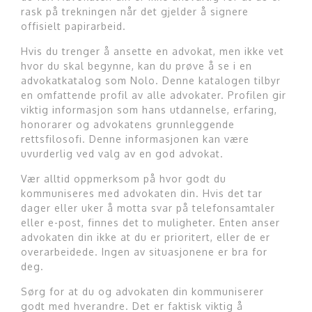
rask på trekningen når det gjelder å signere
offisielt papirarbeid.
Hvis du trenger å ansette en advokat, men ikke vet
hvor du skal begynne, kan du prøve å se i en
advokatkatalog som Nolo. Denne katalogen tilbyr
en omfattende profil av alle advokater. Profilen gir
viktig informasjon som hans utdannelse, erfaring,
honorarer og advokatens grunnleggende
rettsfilosofi. Denne informasjonen kan være
uvurderlig ved valg av en god advokat.
Vær alltid oppmerksom på hvor godt du
kommuniseres med advokaten din. Hvis det tar
dager eller uker å motta svar på telefonsamtaler
eller e-post, finnes det to muligheter. Enten anser
advokaten din ikke at du er prioritert, eller de er
overarbeidede. Ingen av situasjonene er bra for
deg.
Sørg for at du og advokaten din kommuniserer
godt med hverandre. Det er faktisk viktig å