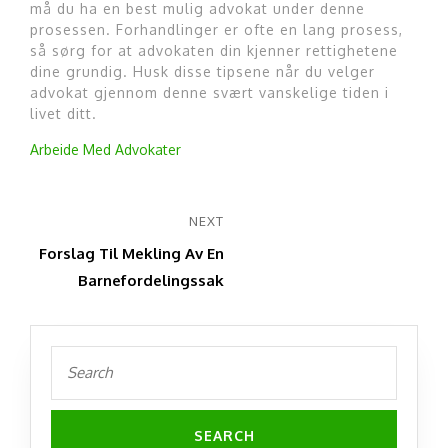
må du ha en best mulig advokat under denne
prosessen. Forhandlinger er ofte en lang prosess,
så sørg for at advokaten din kjenner rettighetene
dine grundig. Husk disse tipsene når du velger
advokat gjennom denne svært vanskelige tiden i
livet ditt.
Arbeide Med Advokater
Innleggsnavigasjon
NEXT
Next
Forslag Til Mekling Av En
post:
Barnefordelingssak
Search
for: