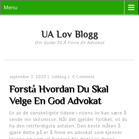
Skip
Menu
to
content
UA Lov Blogg
Din Guide Til Å Finne En Advokat
september 3, 2020
|
UAblog
|
0 Comment
Forstå Hvordan Du Skal
Velge En God Advokat
En av de vanskeligste tidene i noens liv kan være å
sende inn skilsmisse. Når det gjelder forliket, vil du
ha den rettferdigste avtalen. Den beste måten å
gjøre dette på er å finne en advokat som kjenner
lovene og som vil fungere for deg! Les denne