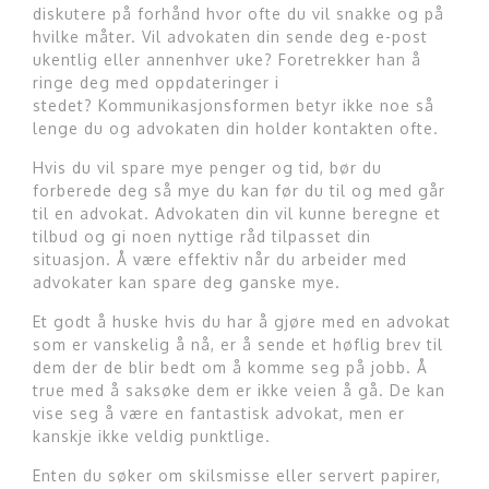
diskutere på forhånd hvor ofte du vil snakke og på
hvilke måter. Vil advokaten din sende deg e-post
ukentlig eller annenhver uke? Foretrekker han å
ringe deg med oppdateringer i
stedet? Kommunikasjonsformen betyr ikke noe så
lenge du og advokaten din holder kontakten ofte.
Hvis du vil spare mye penger og tid, bør du
forberede deg så mye du kan før du til og med går
til en advokat. Advokaten din vil kunne beregne et
tilbud og gi noen nyttige råd tilpasset din
situasjon. Å være effektiv når du arbeider med
advokater kan spare deg ganske mye.
Et godt å huske hvis du har å gjøre med en advokat
som er vanskelig å nå, er å sende et høflig brev til
dem der de blir bedt om å komme seg på jobb. Å
true med å saksøke dem er ikke veien å gå. De kan
vise seg å være en fantastisk advokat, men er
kanskje ikke veldig punktlige.
Enten du søker om skilsmisse eller servert papirer,